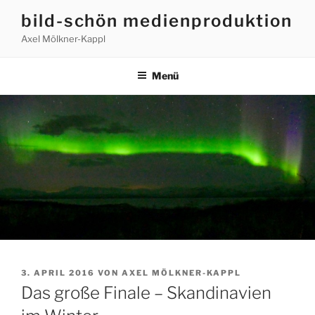
Zum
bild-schön medienproduktion
Inhalt
Axel Mölkner-Kappl
springen
Menü
VERÖFFENTLICHT
3. APRIL 2016
VON
AXEL MÖLKNER-KAPPL
AM
Das große Finale – Skandinavien