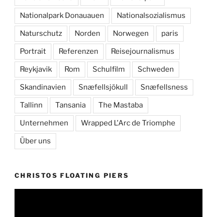
Nationalpark Donauauen
Nationalsozialismus
Naturschutz
Norden
Norwegen
paris
Portrait
Referenzen
Reisejournalismus
Reykjavik
Rom
Schulfilm
Schweden
Skandinavien
Snæfellsjökull
Snæfellsness
Tallinn
Tansania
The Mastaba
Unternehmen
Wrapped L'Arc de Triomphe
Über uns
CHRISTOS FLOATING PIERS