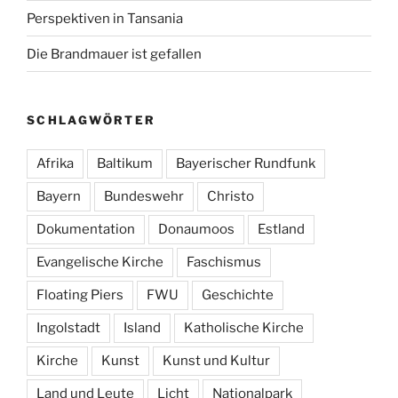
Perspektiven in Tansania
Die Brandmauer ist gefallen
SCHLAGWÖRTER
Afrika
Baltikum
Bayerischer Rundfunk
Bayern
Bundeswehr
Christo
Dokumentation
Donaumoos
Estland
Evangelische Kirche
Faschismus
Floating Piers
FWU
Geschichte
Ingolstadt
Island
Katholische Kirche
Kirche
Kunst
Kunst und Kultur
Land und Leute
Licht
Nationalpark