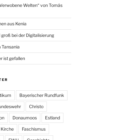
„Verwobene Welten“ von Tomás
hen aus Kenia
 groß bei der Digitalisierung
n Tansania
 ist gefallen
TER
tikum
Bayerischer Rundfunk
undeswehr
Christo
on
Donaumoos
Estland
 Kirche
Faschismus