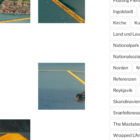
Floating Pier
Ingolstadt
Kirche
Ku
Land und Leu
Nationalpar
Nationalsozi
Norden
N
Referenzen
Reykjavik
Skandinavie
Snæfellsness
The Mastaba
Wrapped L'Ar