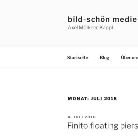
Zum
Inhalt
bild-schön medi
springen
Axel Mölkner-Kappl
Startseite
Blog
Über un
MONAT:
JULI 2016
VERÖFFENTLICHT
4. JULI 2016
AM
Finito floating pier