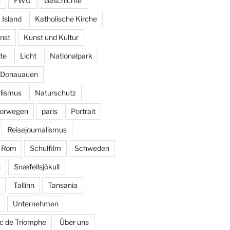
s
FWU
Geschichte
Island
Katholische Kirche
nst
Kunst und Kultur
te
Licht
Nationalpark
k Donauauen
alismus
Naturschutz
orwegen
paris
Portrait
Reisejournalismus
Rom
Schulfilm
Schweden
n
Snæfellsjökull
Tallinn
Tansania
Unternehmen
c de Triomphe
Über uns