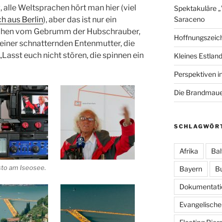
lle Weltsprachen hört man hier (viel
Spektakuläre 
h aus Berlin
), aber das ist nur ein
Saraceno
hen vom Gebrumm der Hubschrauber,
Hoffnungszeic
 einer schnatternden Entenmutter, die
„Lasst euch nicht stören, die spinnen ein
Kleines Estland
Perspektiven i
Die Brandmauer
SCHLAGWÖR
Afrika
Bal
sto am Iseosee.
Bayern
B
Dokumentati
Evangelische