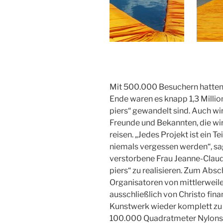
Mit 500.000 Besuchern hatten
Ende waren es knapp 1,3 Millio
piers“ gewandelt sind. Auch wir
Freunde und Bekannten, die wir 
reisen. „Jedes Projekt ist ein 
niemals vergessen werden“, sag
verstorbene Frau Jeanne-Claude
piers“ zu realisieren. Zum Abs
Organisatoren von mittlerweile 
ausschließlich von Christo fin
Kunstwerk wieder komplett zu 
100.000 Quadratmeter Nylonst