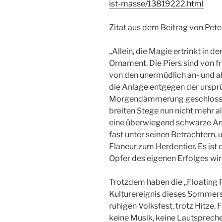
ist-masse/13819222.html
Zitat aus dem Beitrag von Pete
„Allein, die Magie ertrinkt in 
Ornament. Die Piers sind von f
von den unermüdlich an- und
die Anlage entgegen der ursprü
Morgendämmerung geschlossen
breiten Stege nun nicht mehr 
eine überwiegend schwarze A
fast unter seinen Betrachtern,
Flaneur zum Herdentier. Es ist 
Opfer des eigenen Erfolges wir
Trotzdem haben die „Floating P
Kulturereignis dieses Sommers
ruhigen Volksfest, trotz Hitze,
keine Musik, keine Lautsprecher,