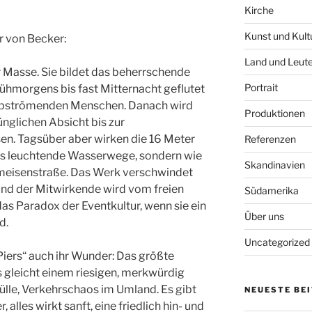
Kirche
Kunst und Kult
r von Becker:
Land und Leut
der Masse. Sie bildet das beherrschende
Portrait
rühmorgens bis fast Mitternacht geflutet
 abströmenden Menschen. Danach wird
Produktionen
nglichen Absicht bis zur
. Tagsüber aber wirken die 16 Meter
Referenzen
als leuchtende Wasserwege, sondern wie
Skandinavien
meisenstraße. Das Werk verschwindet
 und der Mitwirkende wird vom freien
Südamerika
das Paradox der Eventkultur, wenn sie ein
Über uns
d.
Uncategorized
iers“ auch ihr Wunder: Das größte
 gleicht einem riesigen, merkwürdig
 Fülle, Verkehrschaos im Umland. Es gibt
NEUESTE BE
 alles wirkt sanft, eine friedlich hin- und