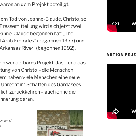
aren an dem Projekt beteiligt.
dem Tod von Jeanne-Claude. Christo, so
Pressemitteilung wird sich jetzt zwei
Jeanne-Claude begonnen hat: „The
ed Arab Emirates“ (begonnen 1977) und
e Arkansas River“ (begonnen 1992).
AKTION FEU
ein wunderbares Projekt, das – und das
eistung von Christo – die Menschen
dem haben viele Menschen eine neue
zu Unrecht im Schatten des Gardasees
rlich zurückkehren – auch ohne die
innerung daran.
ei wird
n