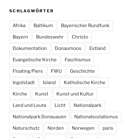
SCHLAGWÖRTER
Afrika
Baltikum
Bayerischer Rundfunk
Bayern
Bundeswehr
Christo
Dokumentation
Donaumoos
Estland
Evangelische Kirche
Faschismus
Floating Piers
FWU
Geschichte
Ingolstadt
Island
Katholische Kirche
Kirche
Kunst
Kunst und Kultur
Land und Leute
Licht
Nationalpark
Nationalpark Donauauen
Nationalsozialismus
Naturschutz
Norden
Norwegen
paris