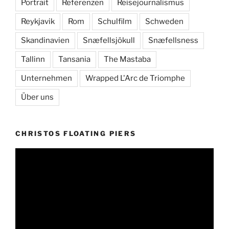
Portrait
Referenzen
Reisejournalismus
Reykjavik
Rom
Schulfilm
Schweden
Skandinavien
Snæfellsjökull
Snæfellsness
Tallinn
Tansania
The Mastaba
Unternehmen
Wrapped L'Arc de Triomphe
Über uns
CHRISTOS FLOATING PIERS