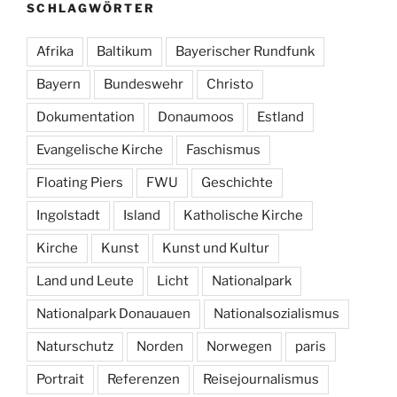
SCHLAGWÖRTER
Afrika
Baltikum
Bayerischer Rundfunk
Bayern
Bundeswehr
Christo
Dokumentation
Donaumoos
Estland
Evangelische Kirche
Faschismus
Floating Piers
FWU
Geschichte
Ingolstadt
Island
Katholische Kirche
Kirche
Kunst
Kunst und Kultur
Land und Leute
Licht
Nationalpark
Nationalpark Donauauen
Nationalsozialismus
Naturschutz
Norden
Norwegen
paris
Portrait
Referenzen
Reisejournalismus