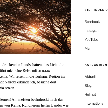
SIE FINDEN 
Facebook
Instagram
YouTube
Mail
eindruckenden Landschaften, das Licht, die
KATEGORIEN
rt mich eine Reise mit
„missio
enia. Wir reisen in die Turkana-Region im
Aktuell
dt Nairobi erkunde ich, besuche dort
Blog
ia setzen.
Heimat
nlernen! Am meisten beeindruckt mich
das
International
en von Kenia. Rundherum liegen Länder wie