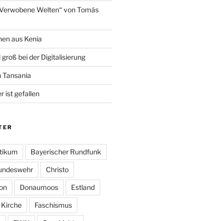
„Verwobene Welten“ von Tomás
hen aus Kenia
 groß bei der Digitalisierung
n Tansania
 ist gefallen
TER
tikum
Bayerischer Rundfunk
undeswehr
Christo
on
Donaumoos
Estland
 Kirche
Faschismus