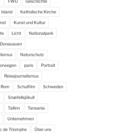
s
FWU
Geschichte
Island
Katholische Kirche
nst
Kunst und Kultur
te
Licht
Nationalpark
k Donauauen
alismus
Naturschutz
orwegen
paris
Portrait
Reisejournalismus
Rom
Schulfilm
Schweden
n
Snæfellsjökull
Tallinn
Tansania
Unternehmen
c de Triomphe
Über uns