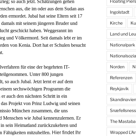
Floating Pier
rieg; so auch jetzt. Schätzungen gehen
enschen aus, die im oder aus dem Sudan aus
Ingolstadt
en ermordet. Jubal hat seine Eltern seit 17
Kirche
Ku
n damals mit seinem jüngeren Bruder und
Flucht geschickt haben. Weggerannt im
Land und Leu
eg und Völkermord. Seit damals lebt er im
Nationalpar
rden von Kenia. Dort hat er Schulen besucht
ht.
Nationalsozi
Norden
N
verfahren für eine der begehrten IT-
 teilgenommen. Unter 800 jungen
Referenzen
 so auch Jubal. Jetzt lernt er auf dem
Reykjavik
 einem sechswöchigen Programm die
er auch den nächsten Schritt in ein
Skandinavie
 das Projekt von Prinz Ludwig und seinen
Snæfellsness
t missio München zusammen, die uns
d Menschen wie Jubal kennenzulernen. Er
The Mastaba
 in sein Heimatland zurückzukehren und
Wrapped L'Ar
n Fähigkeiten mitzuhelfen.
Hier findet Ihr