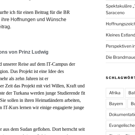
Spektakuläre 
rfte ich für einen Beitrag für die BR
Saraceno
r ihre Hoffnungen und Wünsche
Hoffnungszeic
eitrag.
Kleines Estland
Perspektiven i
ons von Prinz Ludwig
Die Brandmauer
d unserer Reise auf dem IT-Campus der
ion. Das Projekt ist eine Idee des
SCHLAGWÖR
ehr als zehn Jahren ist er
er Zeit das Projekt mit viel Willen, Kraft und
Afrika
Bal
ste der Turkana werden junge Studierende fit
 Sie sollen in ihren Heimatländern arbeiten,
Bayern
B
en IT-Kurs lernen wir einige engagierte junge
Dokumentati
Evangelische
iger aus dem Sudan geflohen. Dort herrscht seit