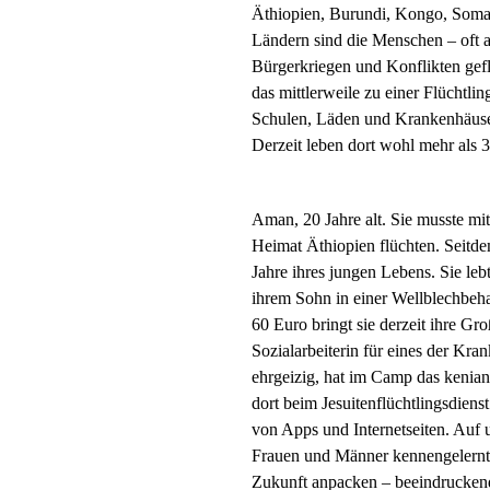
Äthiopien, Burundi, Kongo, Somal
Ländern sind die Menschen – oft al
Bürgerkriegen und Konflikten gef
das mittlerweile zu einer Flüchtli
Schulen, Läden und Krankenhäusern,
Derzeit leben dort wohl mehr als
Aman, 20 Jahre alt. Sie musste mit 
Heimat Äthiopien flüchten. Seitde
Jahre ihres jungen Lebens. Sie leb
ihrem Sohn in einer Wellblechbeha
60 Euro bringt sie derzeit ihre Groß
Sozialarbeiterin für eines der Kran
ehrgeizig, hat im Camp das keniani
dort beim Jesuitenflüchtlingsdienst
von Apps und Internetseiten. Auf 
Frauen und Männer kennengelernt
Zukunft anpacken – beeindrucken