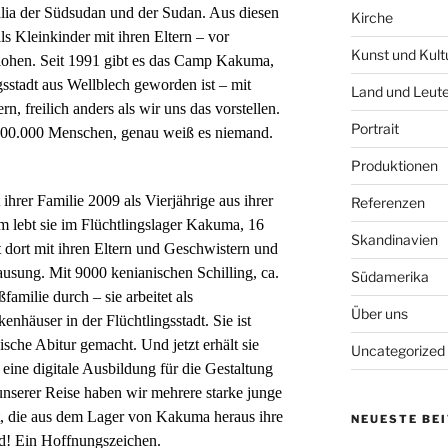
ia der Südsudan und der Sudan. Aus diesen
Kirche
s Kleinkinder mit ihren Eltern – vor
Kunst und Kult
lohen. Seit 1991 gibt es das Camp Kakuma,
ngsstadt aus Wellblech geworden ist – mit
Land und Leut
 freilich anders als wir uns das vorstellen.
Portrait
 300.000 Menschen, genau weiß es niemand.
Produktionen
ihrer Familie 2009 als Vierjährige aus ihrer
Referenzen
m lebt sie im Flüchtlingslager Kakuma, 16
Skandinavien
t dort mit ihren Eltern und Geschwistern und
usung. Mit 9000 kenianischen Schilling, ca.
Südamerika
familie durch – sie arbeitet als
Über uns
kenhäuser in der Flüchtlingsstadt. Sie ist
sche Abitur gemacht. Und jetzt erhält sie
Uncategorized
 eine digitale Ausbildung für die Gestaltung
unserer Reise haben wir mehrere starke junge
, die aus dem Lager von Kakuma heraus ihre
NEUESTE BE
d! Ein Hoffnungszeichen.