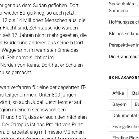
Spektakuläre 
jähriger aus dem Sudan geflohen. Dort
Saraceno
 wieder Bürgerkrieg; so auch jetzt.
 12 bis 14 Millionen Menschen aus, die
Hoffnungszeic
r Flucht sind, Zehntausende wurden
Kleines Estland
n seit 17 Jahren nicht mehr gesehen, die
n Bruder und anderen aus seinem Dorf
Perspektiven i
n. Weggerannt im wahrsten Sinne des
Die Brandmauer
d. Seit damals lebt er im
Norden von Kenia. Dort hat er Schulen
hluss gemacht.
SCHLAGWÖR
wahlverfahren für eine der begehrten IT-
Afrika
Bal
ns teilgenommen. Unter 800 jungen
hlt, so auch Jubal. Jetzt lernt er auf
Bayern
B
egion in einem sechswöchigen
Dokumentati
T und hofft, dass er auch den nächsten
. Der Campus ist das Projekt von Prinz
Evangelische
rn. Er arbeitet eng mit missio München
Floating Pier