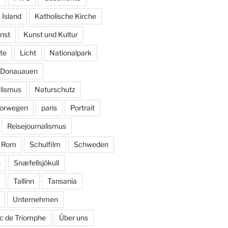
Island
Katholische Kirche
nst
Kunst und Kultur
te
Licht
Nationalpark
k Donauauen
alismus
Naturschutz
orwegen
paris
Portrait
Reisejournalismus
Rom
Schulfilm
Schweden
n
Snæfellsjökull
Tallinn
Tansania
Unternehmen
c de Triomphe
Über uns