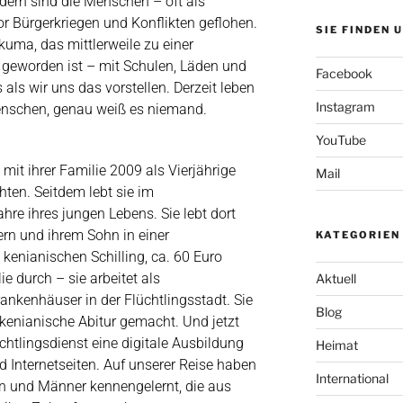
dern sind die Menschen – oft als
vor Bürgerkriegen und Konflikten geflohen.
SIE FINDEN 
uma, das mittlerweile zu einer
 geworden ist – mit Schulen, Läden und
Facebook
 als wir uns das vorstellen. Derzeit leben
Instagram
enschen, genau weiß es niemand.
YouTube
mit ihrer Familie 2009 als Vierjährige
Mail
hten. Seitdem lebt sie im
hre ihres jungen Lebens. Sie lebt dort
ern und ihrem Sohn in einer
KATEGORIEN
enianischen Schilling, ca. 60 Euro
ie durch – sie arbeitet als
Aktuell
Krankenhäuser in der Flüchtlingsstadt. Sie
Blog
 kenianische Abitur gemacht. Und jetzt
üchtlingsdienst eine digitale Ausbildung
Heimat
d Internetseiten. Auf unserer Reise haben
International
en und Männer kennengelernt, die aus