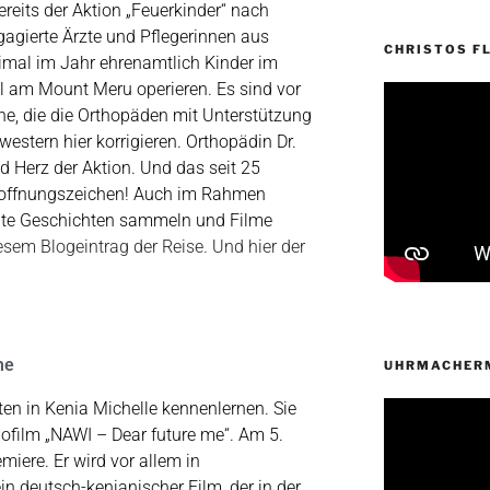
ereits der Aktion „Feuerkinder“ nach
gagierte Ärzte und Pflegerinnen aus
CHRISTOS FL
imal im Jahr ehrenamtlich Kinder im
l am Mount Meru operieren. Es sind vor
ne, die die Orthopäden mit Unterstützung
stern hier korrigieren. Orthopädin Dr.
 Herz der Aktion. Und das seit 25
Hoffnungszeichen!
Auch im Rahmen
 gute Geschichten sammeln und Filme
diesem Blogeintrag der Reise. Und hier der
me
UHRMACHERM
ten in Kenia Michelle kennenlernen. Sie
nofilm „NAWI – Dear future me“. Am 5.
iere. Er wird vor allem in
ein deutsch-kenianischer Film, der in der