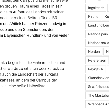
t haben, den Campus und Menschen wie
den großen Traum eines Tages in sein
Ingolstadt
d beim Aufbau des Landes mit seinen
Kirche
Ku
indet Ihr meinen Beitrag für die BR
en des Wittelsbacher Prinzen Ludwig in
Land und Leu
issio und den Sternstunden, der
Nationalpar
dem Bayerischen Rundfunk und von vielen
Nationalsozi
Norden
N
Referenzen
ika begeistert, die Einheimischen und
nschenwürde zu erhalten oder zurück zu
Reykjavik
 auch die Landschaft der Turkana,
Skandinavie
rkanasee, an dem der Campus der
na ist eine heiße Halbwüste.
Snæfellsness
The Mastaba
a
Wrapped L'Ar