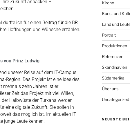
ihre Zukunft anpacken –
Kirche
eichen.
Kunst und Kult
durfte ich für einen Beitrag für die BR
Land und Leut
 ihre Hoffnungen und Wünsche erzählen.
Portrait
Produktionen
Referenzen
s von Prinz Ludwig
Skandinavien
end unserer Reise auf dem IT-Campus
Südamerika
na-Region. Das Projekt ist eine Idee des
t mehr als zehn Jahren ist er
Über uns
eser Zeit das Projekt mit viel Willen,
Uncategorized
 In der Halbwüste der Turkana werden
r eine digitale Zukunft. Sie sollen in
oweit das möglich ist. Im aktuellen IT-
NEUESTE BE
te junge Leute kennen.