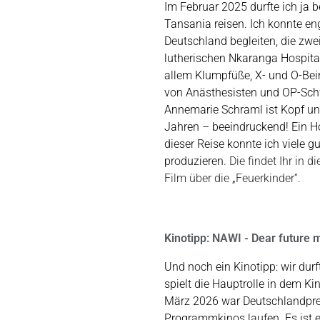
Im Februar 2025 durfte ich ja b
Tansania reisen. Ich konnte
en
Deutschland begleiten, die zwe
lutherischen Nkaranga Hospita
allem Klumpfüße, X- und O-Bei
von Anästhesisten und OP-Schwe
Annemarie Schraml ist Kopf und
Jahren – beeindruckend! Ein 
dieser Reise konnte ich viele
produzieren.
Die findet Ihr in 
Film über die „Feuerkinder“.
Kinotipp: NAWI - Dear future 
Und noch ein Kinotipp: wir durf
spielt die Hauptrolle in dem Ki
März 2026 war Deutschlandprem
Programmkinos laufen.
Es ist 