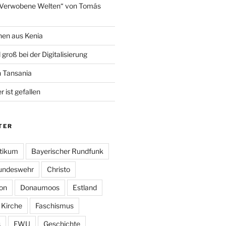
„Verwobene Welten“ von Tomás
hen aus Kenia
 groß bei der Digitalisierung
n Tansania
 ist gefallen
TER
tikum
Bayerischer Rundfunk
undeswehr
Christo
on
Donaumoos
Estland
 Kirche
Faschismus
s
FWU
Geschichte