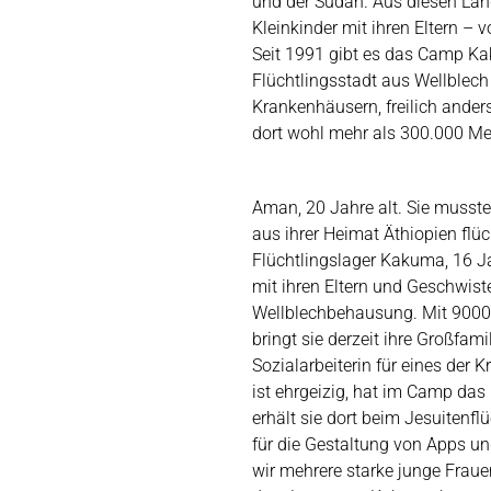
und der Sudan. Aus diesen Län
Kleinkinder mit ihren Eltern – 
Seit 1991 gibt es das Camp Kak
Flüchtlingsstadt aus Wellblech
Krankenhäusern, freilich anders
dort wohl mehr als 300.000 M
Aman, 20 Jahre alt. Sie musste 
aus ihrer Heimat Äthiopien flüc
Flüchtlingslager Kakuma, 16 Ja
mit ihren Eltern und Geschwist
Wellblechbehausung. Mit 9000 k
bringt sie derzeit ihre Großfamil
Sozialarbeiterin für eines der 
ist ehrgeizig, hat im Camp das
erhält sie dort beim Jesuitenfl
für die Gestaltung von Apps un
wir mehrere starke junge Frau