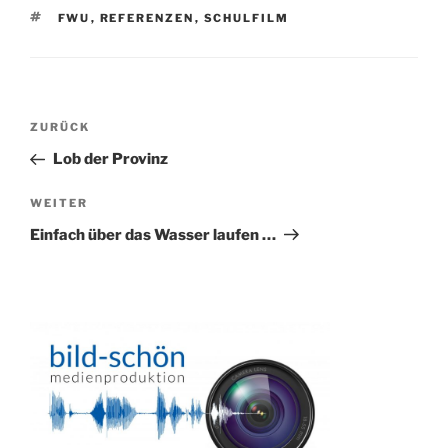
SCHLAGWÖRTER
FWU
,
REFERENZEN
,
SCHULFILM
Beitragsnavigation
Vorheriger
ZURÜCK
Beitrag
Lob der Provinz
Nächster
WEITER
Beitrag
Einfach über das Wasser laufen …