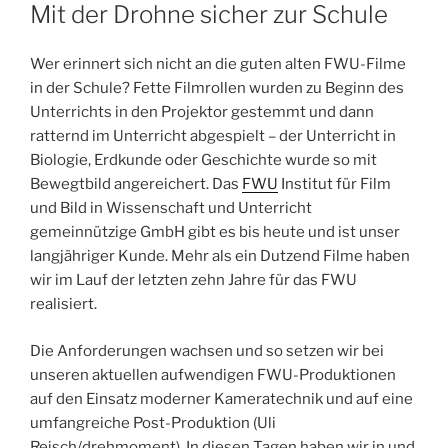
AM
Mit der Drohne sicher zur Schule
Wer erinnert sich nicht an die guten alten FWU-Filme
in der Schule? Fette Filmrollen wurden zu Beginn des
Unterrichts in den Projektor gestemmt und dann
ratternd im Unterricht abgespielt – der Unterricht in
Biologie, Erdkunde oder Geschichte wurde so mit
Bewegtbild angereichert. Das
FWU
Institut für Film
und Bild in Wissenschaft und Unterricht
gemeinnützige GmbH gibt es bis heute und ist unser
langjähriger Kunde. Mehr als ein Dutzend Filme haben
wir im Lauf der letzten zehn Jahre für das FWU
realisiert.
Die Anforderungen wachsen und so setzen wir bei
unseren aktuellen aufwendigen FWU-Produktionen
auf den Einsatz moderner Kameratechnik und auf eine
umfangreiche Post-Produktion (Uli
Reisch/drehmoment). In diesen Tagen haben wir in und