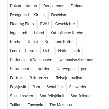
Dokumentation
Donaumoos
Estland
Evangelische Kirche
Faschismus
Floating Piers
FWU
Geschichte
Ingolstadt
Island
Katholische Kirche
Kirche
Kunst
Kunst und Kultur
Land und Leute
Licht
Nationalpark
Nationalpark Donauauen
Nationalsozialismus
Naturschutz
Norden
Norwegen
paris
Portrait
Referenzen
Reisejournalismus
Reykjavik
Rom
Schulfilm
Schweden
Skandinavien
Snæfellsjökull
Snæfellsness
Tallinn
Tansania
The Mastaba