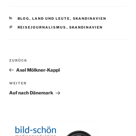
KATEGORIEN
BLOG
,
LAND UND LEUTE
,
SKANDINAVIEN
SCHLAGWÖRTER
REISEJOURNALISMUS
,
SKANDINAVIEN
Beitragsnavigation
Vorheriger
ZURÜCK
Beitrag
Axel Mölkner-Kappl
Nächster
WEITER
Beitrag
Auf nach Dänemark