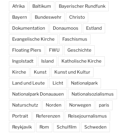
Afrika
Baltikum
Bayerischer Rundfunk
Bayern
Bundeswehr
Christo
Dokumentation
Donaumoos
Estland
Evangelische Kirche
Faschismus
Floating Piers
FWU
Geschichte
Ingolstadt
Island
Katholische Kirche
Kirche
Kunst
Kunst und Kultur
Land und Leute
Licht
Nationalpark
Nationalpark Donauauen
Nationalsozialismus
Naturschutz
Norden
Norwegen
paris
Portrait
Referenzen
Reisejournalismus
Reykjavik
Rom
Schulfilm
Schweden