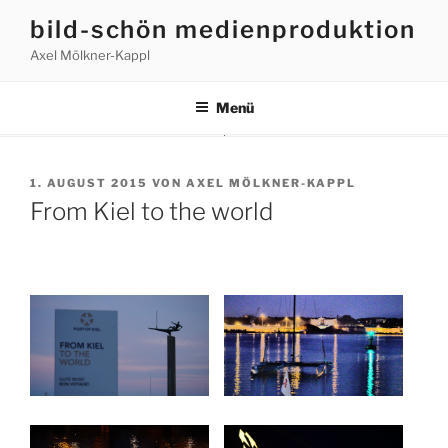
Zum
bild-schön medienproduktion
Inhalt
Axel Mölkner-Kappl
springen
Menü
VERÖFFENTLICHT
1. AUGUST 2015
VON
AXEL MÖLKNER-KAPPL
AM
From Kiel to the world