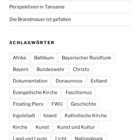
Perspektiven in Tansania
Die Brandmauer ist gefallen
SCHLAGWÖRTER
Afrika
Baltikum
Bayerischer Rundfunk
Bayern
Bundeswehr
Christo
Dokumentation
Donaumoos
Estland
Evangelische Kirche
Faschismus
Floating Piers
FWU
Geschichte
Ingolstadt
Island
Katholische Kirche
Kirche
Kunst
Kunst und Kultur
Land und Leute
Licht
Nationalpark