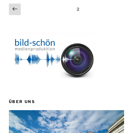
Seitennummerierung
Vorherige
Seite
2
Seite
der
Beiträge
ÜBER UNS