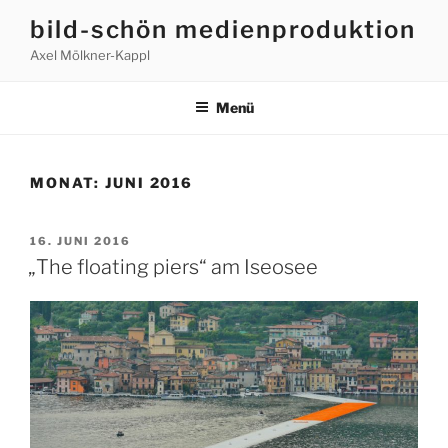
Zum
bild-schön medienproduktion
Inhalt
Axel Mölkner-Kappl
springen
Menü
MONAT:
JUNI 2016
VERÖFFENTLICHT
16. JUNI 2016
AM
„The floating piers“ am Iseosee