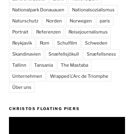
Nationalpark Donauauen
Nationalsozialismus
Naturschutz
Norden
Norwegen
paris
Portrait
Referenzen
Reisejournalismus
Reykjavik
Rom
Schulfilm
Schweden
Skandinavien
Snæfellsjökull
Snæfellsness
Tallinn
Tansania
The Mastaba
Unternehmen
Wrapped L'Arc de Triomphe
Über uns
CHRISTOS FLOATING PIERS