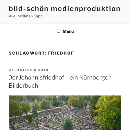
Zum
bild-schön medienproduktion
Inhalt
Axel Mölkner-Kappl
springen
Menü
SCHLAGWORT:
FRIEDHOF
VERÖFFENTLICHT
27. OKTOBER 2018
AM
Der Johannisfriedhof – ein Nürnberger
Bilderbuch