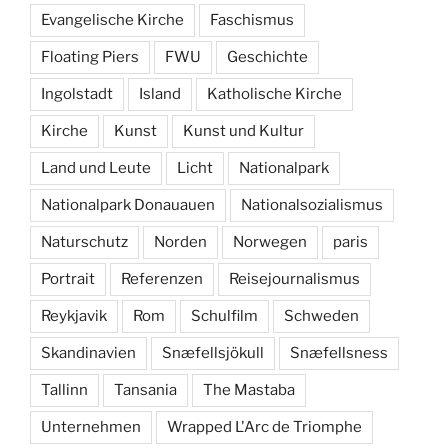
Evangelische Kirche
Faschismus
Floating Piers
FWU
Geschichte
Ingolstadt
Island
Katholische Kirche
Kirche
Kunst
Kunst und Kultur
Land und Leute
Licht
Nationalpark
Nationalpark Donauauen
Nationalsozialismus
Naturschutz
Norden
Norwegen
paris
Portrait
Referenzen
Reisejournalismus
Reykjavik
Rom
Schulfilm
Schweden
Skandinavien
Snæfellsjökull
Snæfellsness
Tallinn
Tansania
The Mastaba
Unternehmen
Wrapped L'Arc de Triomphe