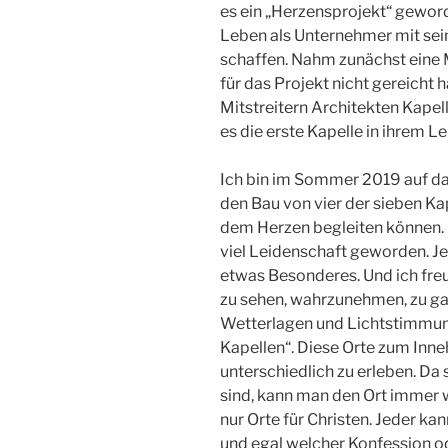
es ein „Herzensprojekt“ geword
Leben als Unternehmer mit sei
schaffen. Nahm zunächst eine M
für das Projekt nicht gereicht
Mitstreitern Architekten Kapell
es die erste Kapelle in ihrem L
Ich bin im Sommer 2019 auf d
den Bau von vier der sieben K
dem Herzen begleiten können. D
viel Leidenschaft geworden. Je
etwas Besonderes. Und ich freu
zu sehen, wahrzunehmen, zu ga
Wetterlagen und Lichtstimmung
Kapellen“. Diese Orte zum Inn
unterschiedlich zu erleben. Da
sind, kann man den Ort immer w
nur Orte für Christen. Jeder ka
und egal welcher Konfession o