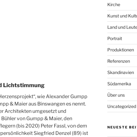
Kirche
Kunst und Kult
Land und Leut
Portrait
Produktionen
Referenzen
Skandinavien
Südamerika
nd Lichtstimmung
Über uns
n „Herzensprojekt“, wie Alexander Gumpp
p & Maier aus Binswangen es nennt.
Uncategorized
er Architekten umgesetzt und
ed Bühler von Gumpp & Maier, den
egern (bis 2020) Peter Fassl, von dem
NEUESTE BE
rpersönlichkeit Siegfried Denzel (89) ist