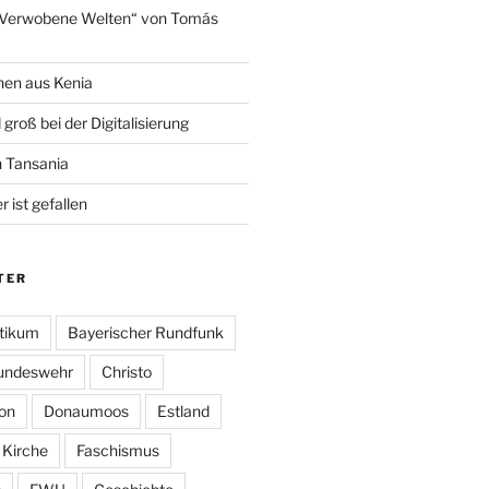
„Verwobene Welten“ von Tomás
hen aus Kenia
 groß bei der Digitalisierung
n Tansania
 ist gefallen
TER
tikum
Bayerischer Rundfunk
undeswehr
Christo
on
Donaumoos
Estland
 Kirche
Faschismus