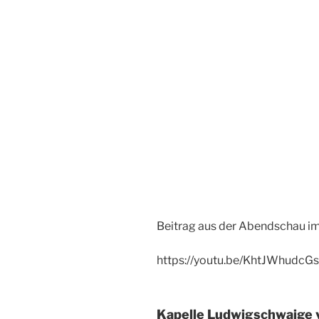
Beitrag aus der Abendschau i
https://youtu.be/KhtJWhudcGs
Kapelle Ludwigschwaige v