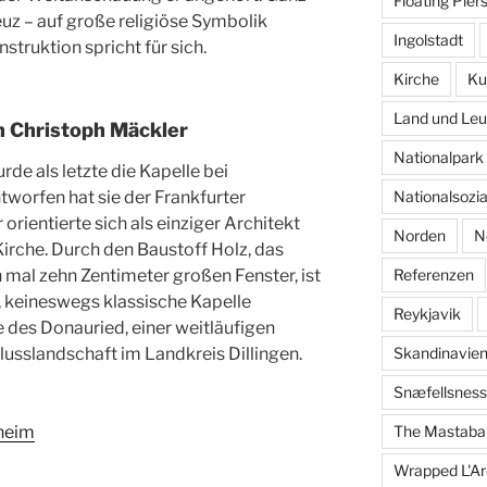
Floating Pier
uz – auf große religiöse Symbolik
Ingolstadt
struktion spricht für sich.
Kirche
Ku
Land und Leu
n Christoph Mäckler
Nationalpar
e als letzte die Kapelle bei
tworfen hat sie der Frankfurter
Nationalsozi
orientierte sich als einziger Architekt
Norden
N
Kirche. Durch den Baustoff Holz, das
n mal zehn Zentimeter großen Fenster, ist
Referenzen
 keineswegs klassische Kapelle
Reykjavik
 des Donauried, einer weitläufigen
lusslandschaft im Landkreis Dillingen.
Skandinavie
Snæfellsness
rheim
The Mastaba
Wrapped L'Ar