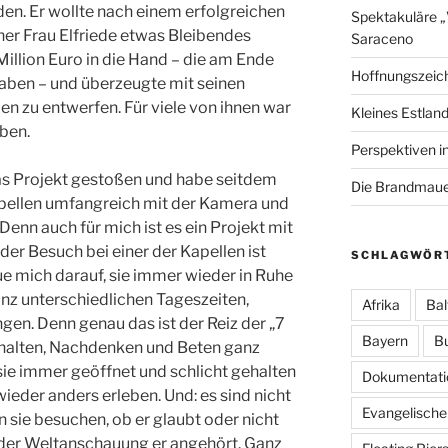
en. Er wollte nach einem erfolgreichen
Spektakuläre 
ner Frau Elfriede etwas Bleibendes
Saraceno
illion Euro in die Hand –
die am Ende
Hoffnungszeic
 haben – und überzeugte mit seinen
en zu entwerfen. Für viele von ihnen war
Kleines Estland
eben.
Perspektiven i
as Projekt gestoßen und habe seitdem
Die Brandmauer
apellen umfangreich mit der Kamera und
enn auch für mich ist es ein Projekt mit
der Besuch bei einer der Kapellen ist
SCHLAGWÖR
e mich darauf, sie immer wieder in Ruhe
nz unterschiedlichen Tageszeiten,
Afrika
Bal
en. Denn genau das ist der Reiz der „7
Bayern
B
ehalten, Nachdenken und Beten ganz
 sie immer geöffnet und schlicht gehalten
Dokumentati
ieder anders erleben. Und: es sind nicht
Evangelische
nn sie besuchen, ob er glaubt oder nicht
der Weltanschauung er angehört. Ganz