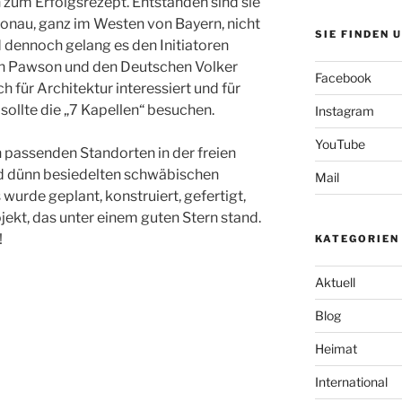
 zum Erfolgsrezept. Entstanden sind sie
Donau, ganz im Westen von Bayern, nicht
SIE FINDEN 
 dennoch gelang es den Initiatoren
hn Pawson und den Deutschen Volker
Facebook
h für Architektur interessiert und für
sollte die „7 Kapellen“ besuchen.
Instagram
YouTube
passenden Standorten in der freien
nd dünn besiedelten schwäbischen
Mail
 wurde geplant, konstruiert, gefertigt,
jekt, das unter einem guten Stern stand.
!
KATEGORIEN
Aktuell
Blog
Heimat
International