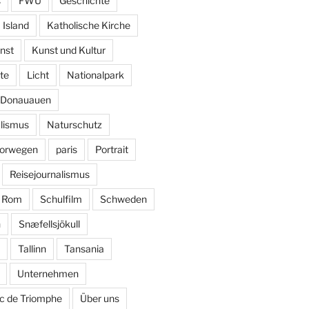
s
FWU
Geschichte
Island
Katholische Kirche
nst
Kunst und Kultur
te
Licht
Nationalpark
k Donauauen
alismus
Naturschutz
orwegen
paris
Portrait
Reisejournalismus
Rom
Schulfilm
Schweden
n
Snæfellsjökull
Tallinn
Tansania
Unternehmen
c de Triomphe
Über uns