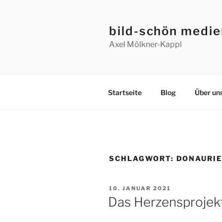
Zum
Inhalt
bild-schön medi
springen
Axel Mölkner-Kappl
Startseite
Blog
Über un
SCHLAGWORT:
DONAURI
VERÖFFENTLICHT
10. JANUAR 2021
AM
Das Herzensprojekt