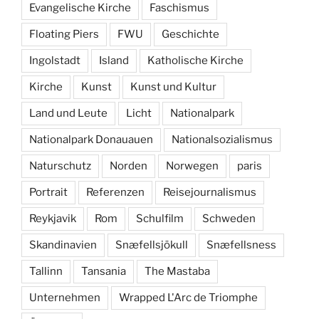
Evangelische Kirche
Faschismus
Floating Piers
FWU
Geschichte
Ingolstadt
Island
Katholische Kirche
Kirche
Kunst
Kunst und Kultur
Land und Leute
Licht
Nationalpark
Nationalpark Donauauen
Nationalsozialismus
Naturschutz
Norden
Norwegen
paris
Portrait
Referenzen
Reisejournalismus
Reykjavik
Rom
Schulfilm
Schweden
Skandinavien
Snæfellsjökull
Snæfellsness
Tallinn
Tansania
The Mastaba
Unternehmen
Wrapped L'Arc de Triomphe