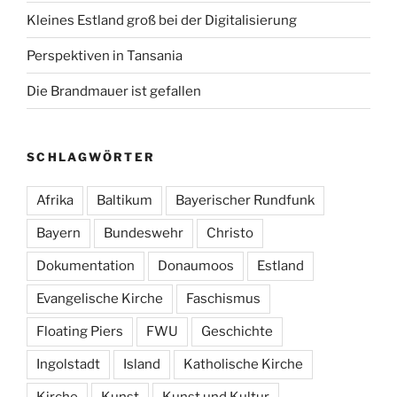
Kleines Estland groß bei der Digitalisierung
Perspektiven in Tansania
Die Brandmauer ist gefallen
SCHLAGWÖRTER
Afrika
Baltikum
Bayerischer Rundfunk
Bayern
Bundeswehr
Christo
Dokumentation
Donaumoos
Estland
Evangelische Kirche
Faschismus
Floating Piers
FWU
Geschichte
Ingolstadt
Island
Katholische Kirche
Kirche
Kunst
Kunst und Kultur