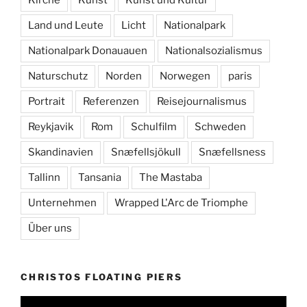
Land und Leute
Licht
Nationalpark
Nationalpark Donauauen
Nationalsozialismus
Naturschutz
Norden
Norwegen
paris
Portrait
Referenzen
Reisejournalismus
Reykjavik
Rom
Schulfilm
Schweden
Skandinavien
Snæfellsjökull
Snæfellsness
Tallinn
Tansania
The Mastaba
Unternehmen
Wrapped L'Arc de Triomphe
Über uns
CHRISTOS FLOATING PIERS